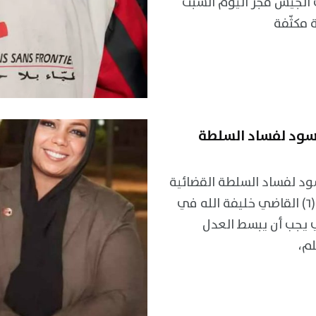
 الجيش فجر اليوم السبت
 مكثّفة
أسود لفساد السلطة
ود لفساد السلطة القضائية
تقرير رقم (٦) القاضي خليفة الله في
ي يجب أن يبسط العدل
م،