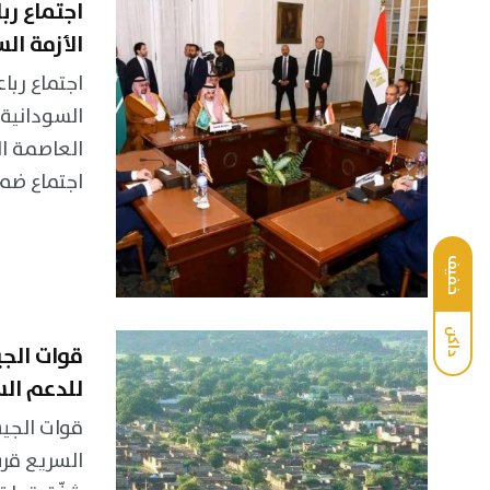
اجتماع رب
الأزمة ال
اجتماع ربا
السودانية
العاصمة ا
اجتماع ضم ك
خفيف
داكن
قوات الج
للدعم الس
قوات الجي
السريع قرب