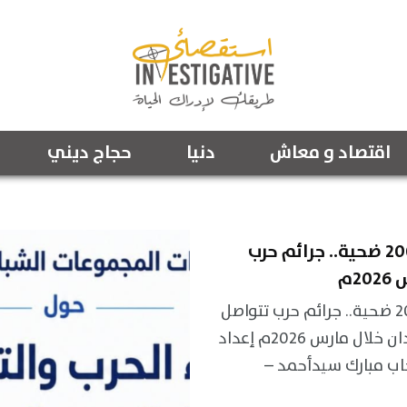
اقتصاد و معاش
دنيا
حجاج ديني
أكثر من 200 ضحية.. جرائم حرب
2م
أكثر من 200 ضحية.. جرائم حرب تتواصل
في السودان خلال مارس 2026م إعداد
رحاب مبارك سيدأحمد –