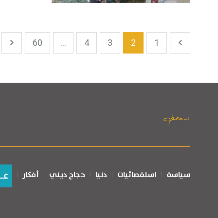
60
...
4
3
2
1
عـ
سياسة
استقصائيات
دنيا
حجاج ديني
أفكار